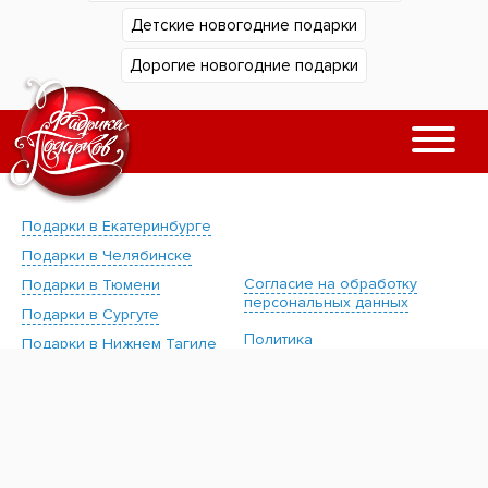
Детские новогодние подарки
Дорогие новогодние подарки
Подарки в Екатеринбурге
Подарки в Челябинске
Согласие на обработку
Подарки в Тюмени
персональных данных
Подарки в Сургуте
Политика
Подарки в Нижнем Тагиле
конфиденциальности
Подарки в Уфе
"Фабрика подарков".
Подарки в Кургане
Новогодние подарки для
Подарки в Магнитогорске
детей.
1997-2026
Подарки в Омске