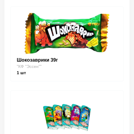
Шокозаврики 39г
"КФ "Эссен""
1
шт