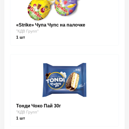
«Strike» Чупа Чупс на палочке
"КДВ Групп"
1
шт
Тонди Чоко Пай 30г
"КДВ Групп"
1
шт