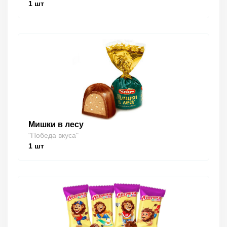
1
шт
Мишки в лесу
"Победа вкуса"
1
шт