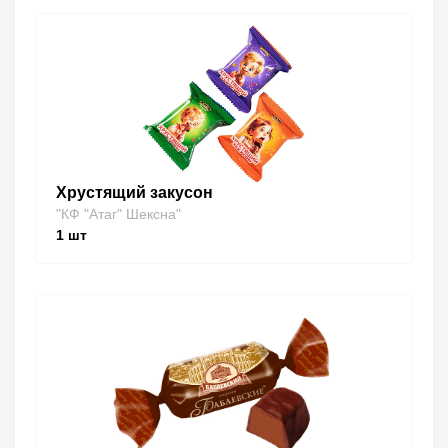
Хрустящий закусон
"КФ "Атаг" Шексна"
1
шт