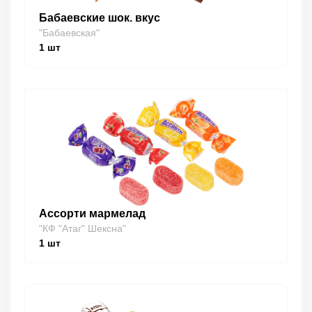
Бабаевские шок. вкус
"Бабаевская"
1
шт
Ассорти мармелад
"КФ "Атаг" Шексна"
1
шт