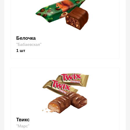
Белочка
"Бабаевская"
1
шт
Твикс
"Марс"