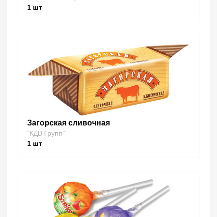
1
шт
Загорская сливочная
"КДВ Групп"
1
шт