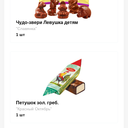
Чудо-звери Левушка детям
"Славянка"
1
шт
Петушок зол. греб.
"Красный Октябрь"
1
шт