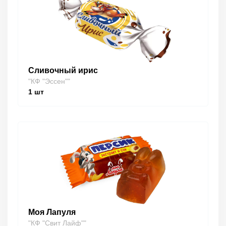
Сливочный ирис
"КФ "Эссен""
1
шт
Моя Лапуля
"КФ "Свит Лайф""