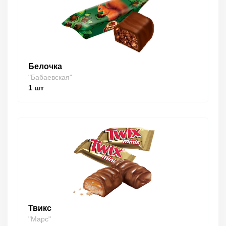
Белочка
"Бабаевская"
1
шт
Твикс
"Марс"