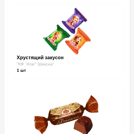
Хрустящий закусон
"КФ "Атаг" Шексна"
1
шт