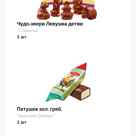
Чудо-звери Левушка детям
"Славянка"
1
шт
Петушок зол. греб.
"Красный Октябрь"
1
шт