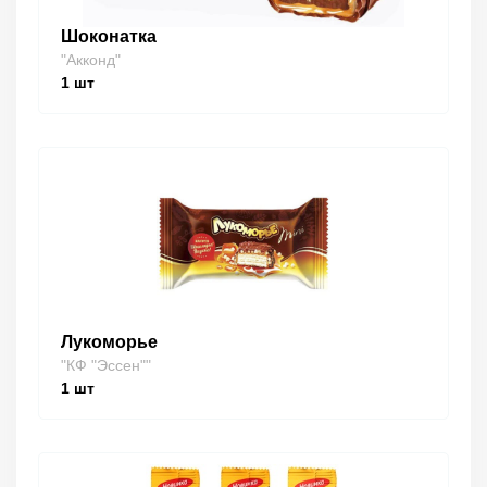
Шоконатка
"Акконд"
1
шт
Лукоморье
"КФ "Эссен""
1
шт