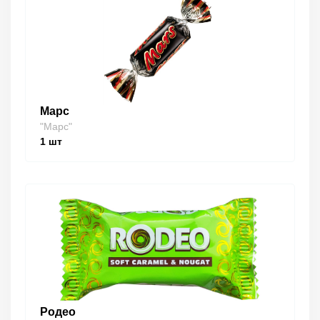
Марс
"Марс"
1
шт
Родео