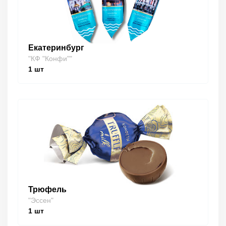
Екатеринбург
"КФ "Конфи""
1
шт
Трюфель
"Эссен"
1
шт