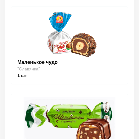
Маленькое чудо
"Славянка"
1
шт