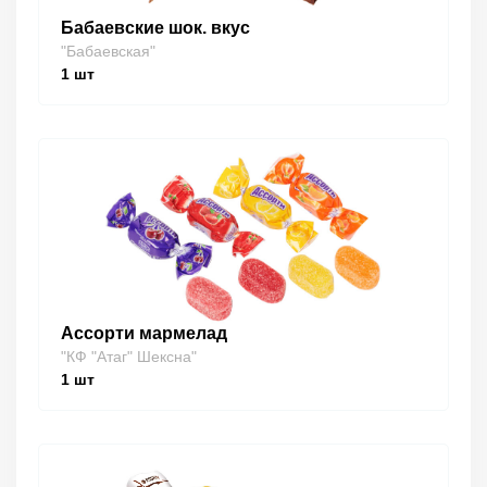
Бабаевские шок. вкус
"Бабаевская"
1
шт
Ассорти мармелад
"КФ "Атаг" Шексна"
1
шт