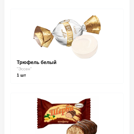
Трюфель белый
"Эссен"
1
шт