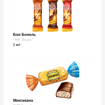
Бон Бонель
" КФ "Эссен""
1
шт
Мексикана