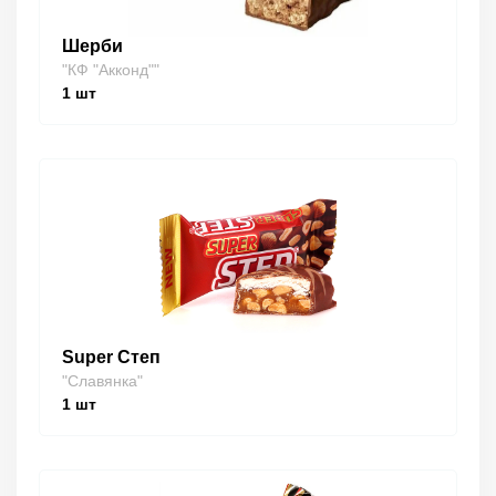
Шерби
"КФ "Акконд""
1
шт
Super Степ
"Славянка"
1
шт