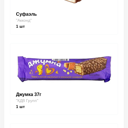
Суфаэль
"Акконд"
1
шт
Джумка 37г
"КДВ Групп"
1
шт