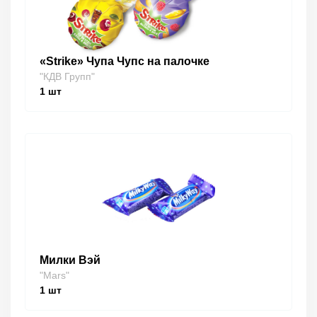
«Strike» Чупа Чупс на палочке
"КДВ Групп"
1
шт
Милки Вэй
"Mars"
1
шт