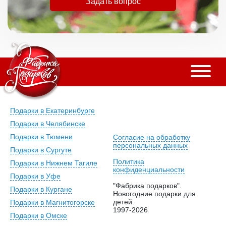
Задать вопрос
Подарки в Екатеринбурге
Подарки в Челябинске
Подарки в Тюмени
Согласие на обработку
персональных данных
Подарки в Сургуте
Политика
Подарки в Нижнем Тагиле
конфиденциальности
Подарки в Уфе
"Фабрика подарков".
Подарки в Кургане
Новогодние подарки для
детей.
Подарки в Магнитогорске
1997-2026
Подарки в Омске