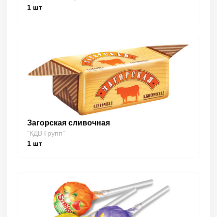
1
шт
Загорская сливочная
"КДВ Групп"
1
шт