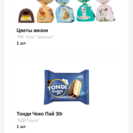
Цветы жизни
"КФ "Атаг" Шексна"
1
шт
Тонди Чоко Пай 30г
"КДВ Групп"
1
шт