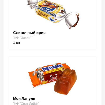
Сливочный ирис
"КФ "Эссен""
1
шт
Моя Лапуля
"КФ "Свит Лайф""