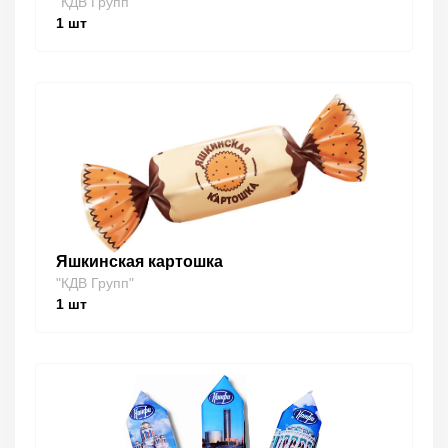
"КДВ Групп"
1
шт
Яшкинская картошка
"КДВ Групп"
1
шт