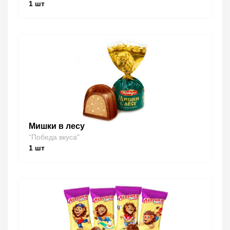
1
шт
Мишки в лесу
"Победа вкуса"
1
шт