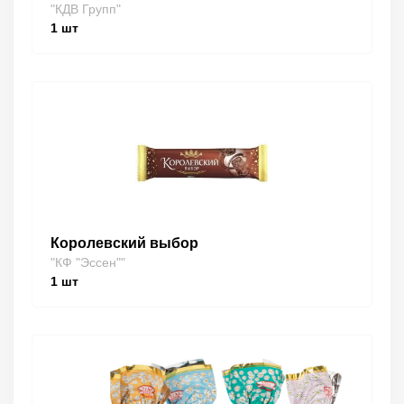
"КДВ Групп"
1
шт
Королевский выбор
"КФ "Эссен""
1
шт