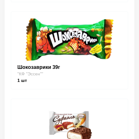
Шокозаврики 39г
"КФ "Эссен""
1
шт