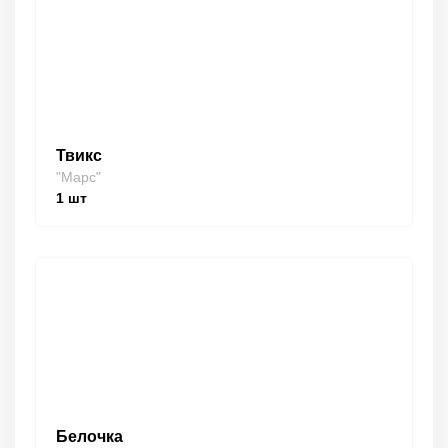
Твикс
"Марс"
1
шт
Белочка