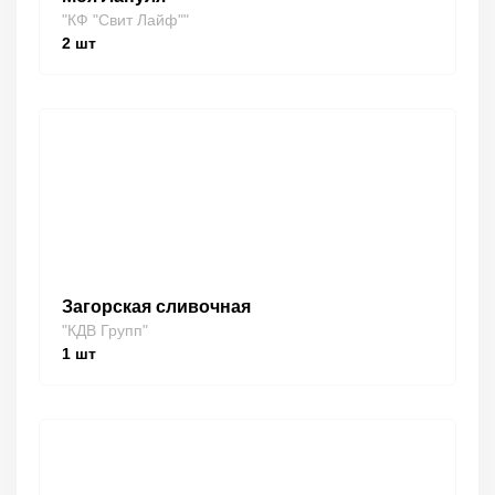
"КФ "Свит Лайф""
2
шт
Загорская сливочная
"КДВ Групп"
1
шт