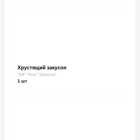
Хрустящий закусон
"КФ "Атаг" Шексна"
1
шт