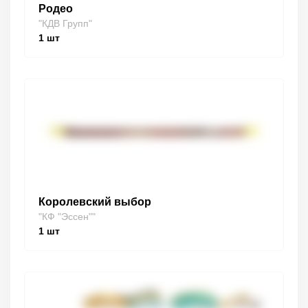
Родео
"КДВ Групп"
1
шт
Королевский выбор
"КФ "Эссен""
1
шт