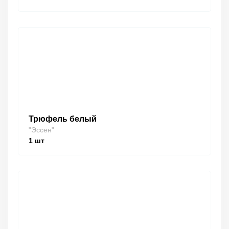
Трюфель белый
"Эссен"
1
шт