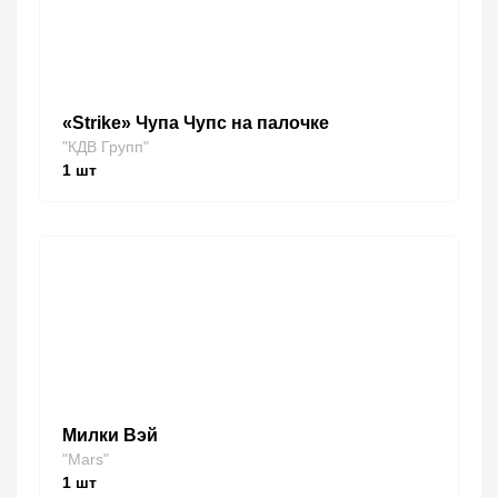
«Strike» Чупа Чупс на палочке
"КДВ Групп"
1
шт
Милки Вэй
"Mars"
1
шт