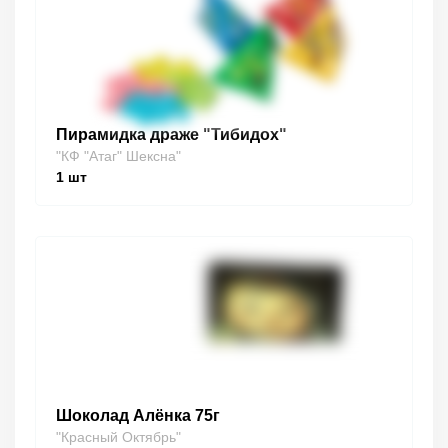
Пирамидка драже "Тибидох"
"КФ "Атаг" Шексна"
1
шт
Шоколад Алёнка 75г
"Красный Октябрь"