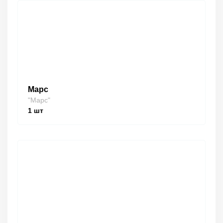
Марс
"Марс"
1
шт