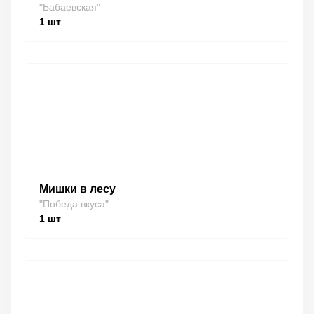
"Бабаевская"
1
шт
Мишки в лесу
"Победа вкуса"
1
шт