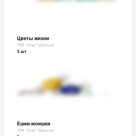
Цветы жизни
"КФ "Атаг" Шексна"
1
шт
Ешки-моишки
"КФ "Атаг" Шексна"