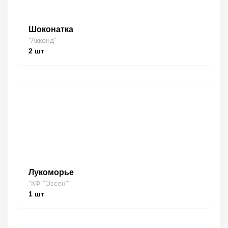
Шоконатка
"Акконд"
2
шт
Лукоморье
"КФ "Эссен""
1
шт