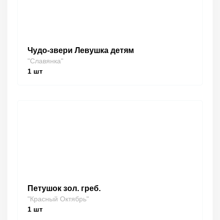
Чудо-звери Левушка детям
"Славянка"
1
шт
Петушок зол. греб.
"Красный Октябрь"
1
шт