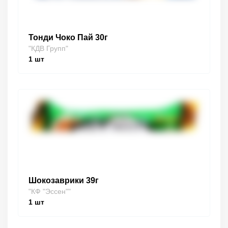
Тонди Чоко Пай 30г
"КДВ Групп"
1
шт
Шокозаврики 39г
"КФ "Эссен""
1
шт