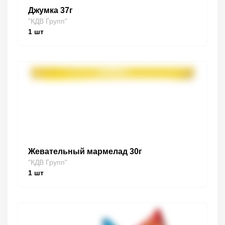
Джумка 37г
"КДВ Групп"
1
шт
Жевательный мармелад 30г
"КДВ Групп"
1
шт