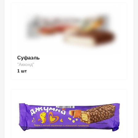
Суфаэль
"Акконд"
1
шт