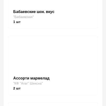
Бабаевские шок. вкус
"Бабаевская"
1
шт
Ассорти мармелад
"КФ "Атаг" Шексна"
2
шт