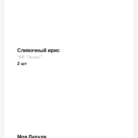
Сливочный ирис
"КФ "Эссен""
2
шт
Моя Лапуля