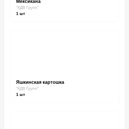
Мексикана
"КДВ Групп"
1
шт
Яшкинская картошка
"КДВ Групп"
1
шт