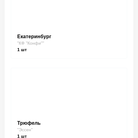
Екатеринбург
"КФ "Конфи""
1
шт
Трюфель
"Эссен"
1
шт