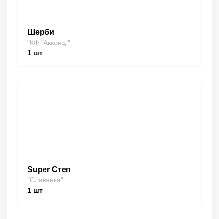
Шерби
"КФ "Акконд""
1
шт
Super Степ
"Славянка"
1
шт