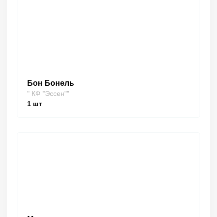
Бон Бонель
" КФ "Эссен""
1
шт