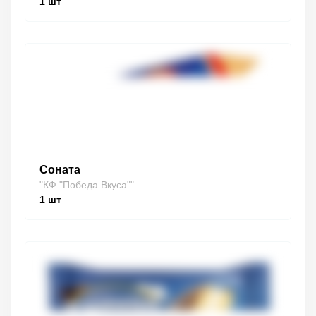
1
шт
Соната
"КФ "Победа Вкуса""
1
шт