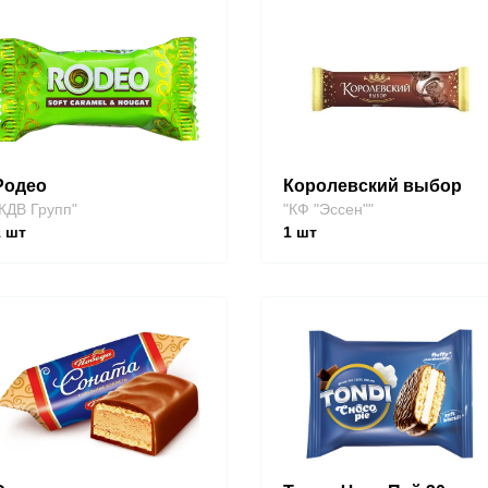
Родео
Королевский выбор
КДВ Групп"
"КФ "Эссен""
1
шт
1
шт