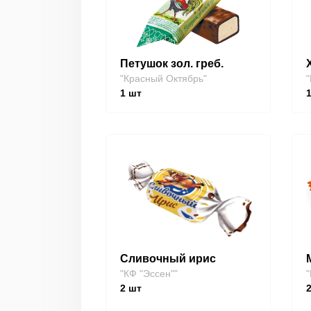
Петушок зол. греб.
"Красный Октябрь"
"
1
шт
Сливочный ирис
"КФ "Эссен""
"
2
шт