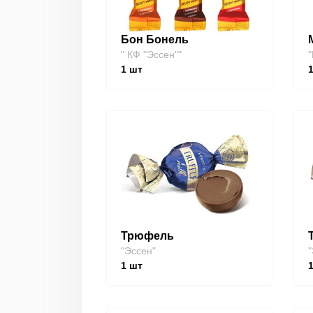
Бон Бонель
" КФ "Эссен""
"
1
шт
Трюфель
"Эссен"
"
1
шт