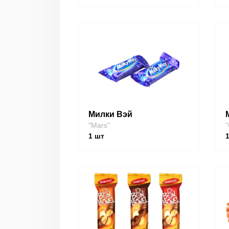
Милки Вэй
"Mars"
"
1
шт