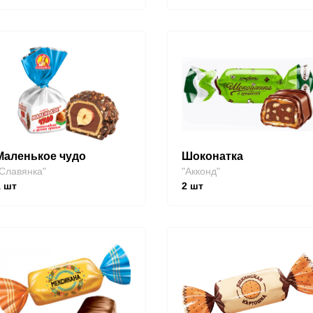
Маленькое чудо
Шоконатка
Славянка"
"Акконд"
1
шт
2
шт