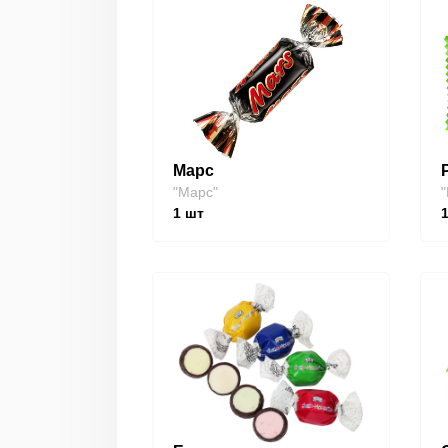
Марс
"Марс"
"
1
шт