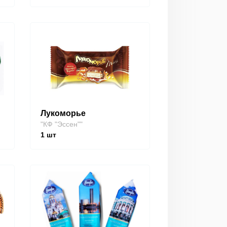
Лукоморье
"КФ "Эссен""
1
шт