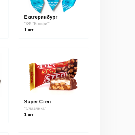
Екатеринбург
"КФ "Конфи""
1
шт
Super Степ
"Славянка"
1
шт