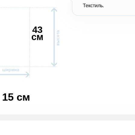
Текстиль.
43
см
15 см