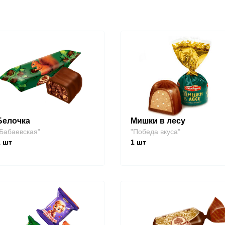
Белочка
Мишки в лесу
Бабаевская"
"Победа вкуса"
1
шт
1
шт