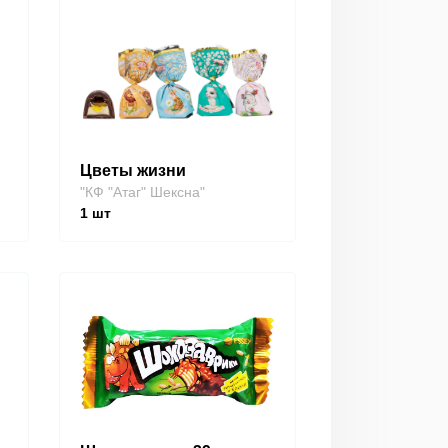
Цветы жизни
"КФ "Атаг" Шексна"
1
шт