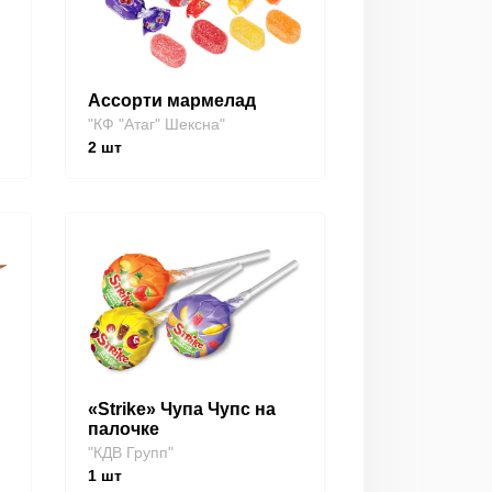
Ассорти мармелад
"КФ "Атаг" Шексна"
2
шт
«Strike» Чупа Чупс на
палочке
"КДВ Групп"
1
шт