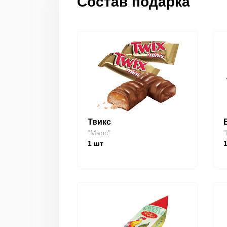
Состав подарка
Твикс
"Марс"
"
1
шт