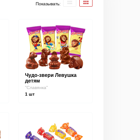
Показывать:
Чудо-звери Левушка
детям
"Славянка"
1
шт