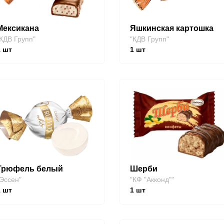
Мексикана
Яшкинская картошка
КДВ Групп"
"КДВ Групп"
1
шт
1
шт
Трюфель белый
Шерби
Эссен"
"КФ "Акконд""
1
шт
1
шт