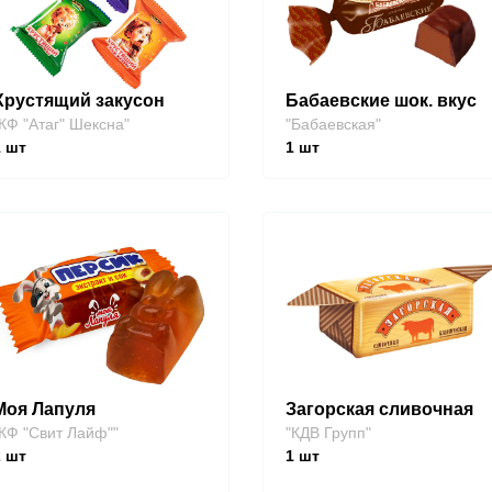
Хрустящий закусон
Бабаевские шок. вкус
КФ "Атаг" Шексна"
"Бабаевская"
1
шт
1
шт
Моя Лапуля
Загорская сливочная
КФ "Свит Лайф""
"КДВ Групп"
2
шт
1
шт