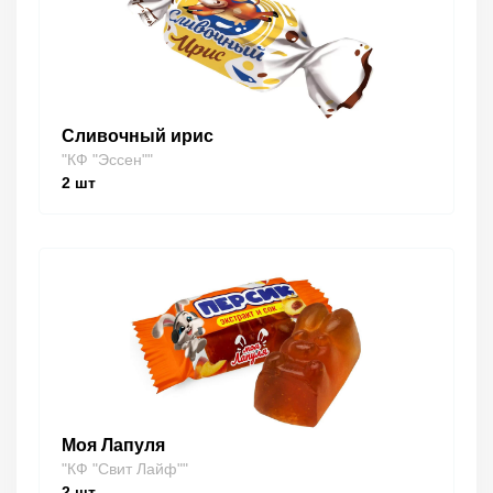
Сливочный ирис
"КФ "Эссен""
2
шт
Моя Лапуля
"КФ "Свит Лайф""
2
шт