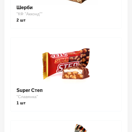
Шерби
"КФ "Акконд""
2
шт
Super Степ
"Славянка"
1
шт