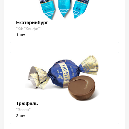
Екатеринбург
"КФ "Конфи""
1
шт
Трюфель
"Эссен"
2
шт