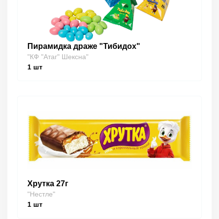
Пирамидка драже "Тибидох"
"КФ "Атаг" Шексна"
1
шт
Хрутка 27г
"Нестле"
1
шт