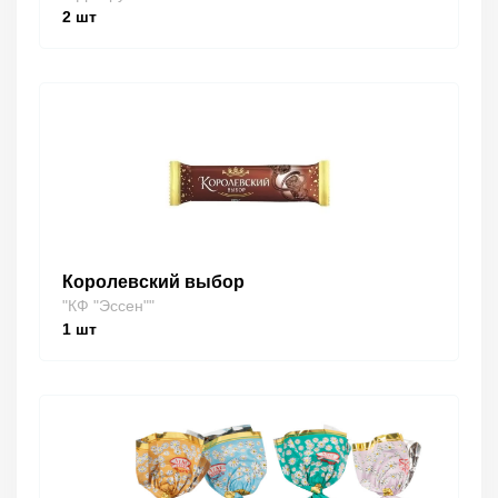
2
шт
Королевский выбор
"КФ "Эссен""
1
шт