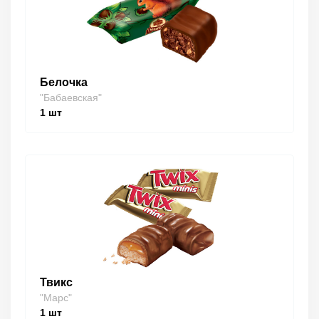
Белочка
"Бабаевская"
1
шт
Твикс
"Марс"
1
шт