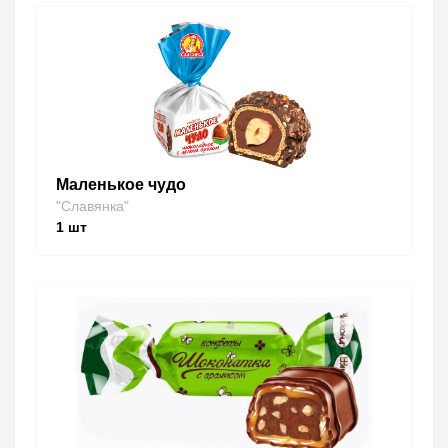
Маленькое чудо
"Славянка"
1
шт