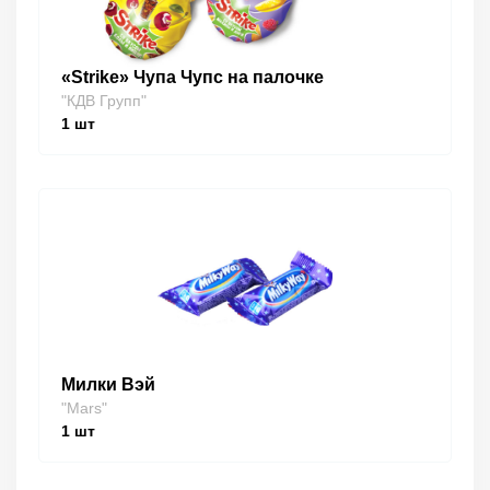
«Strike» Чупа Чупс на палочке
"КДВ Групп"
1
шт
Милки Вэй
"Mars"
1
шт