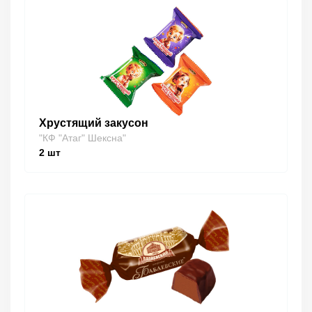
Хрустящий закусон
"КФ "Атаг" Шексна"
2
шт