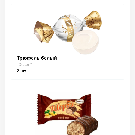
Трюфель белый
"Эссен"
2
шт