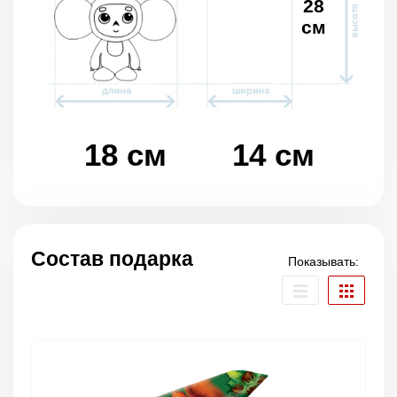
28
см
18 см
14 см
Состав подарка
Показывать: