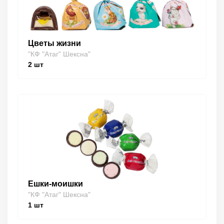
Цветы жизни
"КФ "Атаг" Шексна"
2
шт
Ешки-моишки
"КФ "Атаг" Шексна"
1
шт