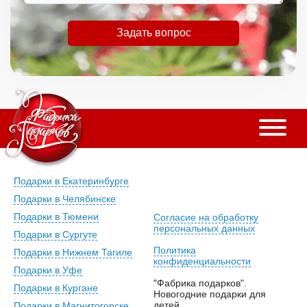
Задать вопрос
Подарки в Екатеринбурге
Подарки в Челябинске
Подарки в Тюмени
Согласие на обработку
персональных данных
Подарки в Сургуте
Политика
Подарки в Нижнем Тагиле
конфиденциальности
Подарки в Уфе
"Фабрика подарков".
Подарки в Кургане
Новогодние подарки для
детей.
Подарки в Магнитогорске