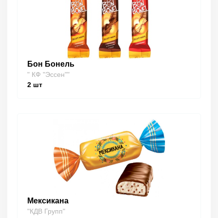
Бон Бонель
" КФ "Эссен""
2
шт
Мексикана
"КДВ Групп"