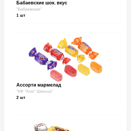
Бабаевские шок. вкус
"Бабаевская"
1
шт
Ассорти мармелад
"КФ "Атаг" Шексна"
2
шт