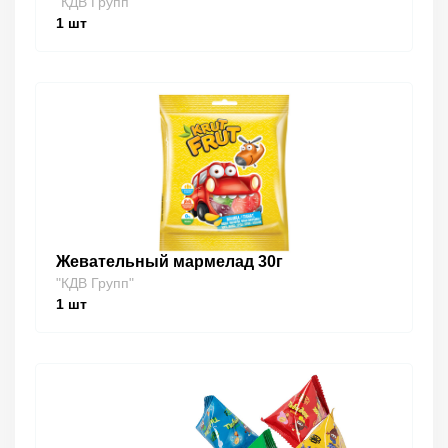
"КДВ Групп"
1
шт
Жевательный мармелад 30г
"КДВ Групп"
1
шт