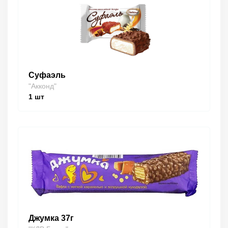
Суфаэль
"Акконд"
1
шт
Джумка 37г