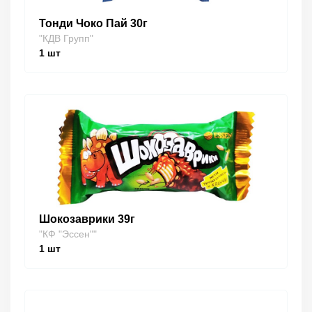
Тонди Чоко Пай 30г
"КДВ Групп"
1
шт
Шокозаврики 39г
"КФ "Эссен""
1
шт