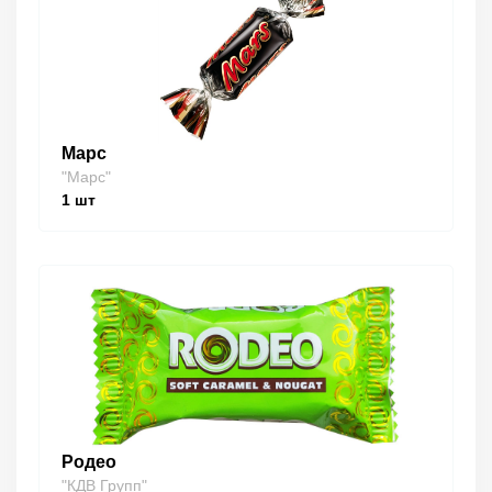
Марс
"Марс"
1
шт
Родео
"КДВ Групп"