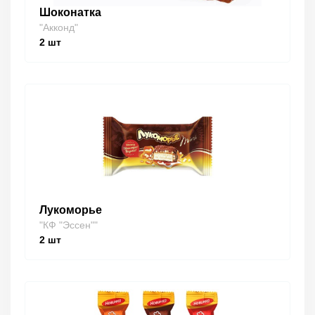
Шоконатка
"Акконд"
2
шт
Лукоморье
"КФ "Эссен""
2
шт