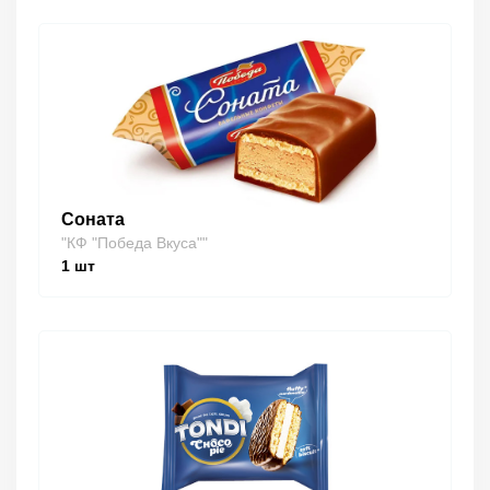
Соната
"КФ "Победа Вкуса""
1
шт