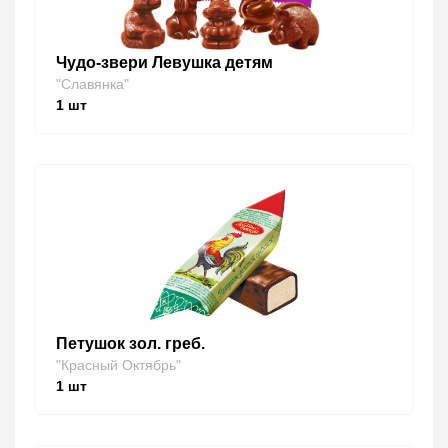
Чудо-звери Левушка детям
"Славянка"
1
шт
Петушок зол. греб.
"Красный Октябрь"
1
шт