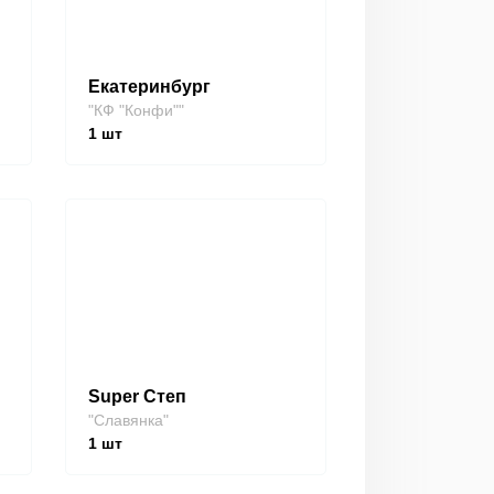
Екатеринбург
"КФ "Конфи""
1
шт
Super Степ
"Славянка"
1
шт