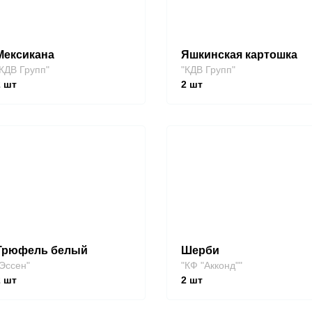
Мексикана
Яшкинская картошка
КДВ Групп"
"КДВ Групп"
2
шт
2
шт
Трюфель белый
Шерби
Эссен"
"КФ "Акконд""
2
шт
2
шт