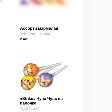
Ассорти мармелад
"КФ "Атаг" Шексна"
2
шт
«Strike» Чупа Чупс на
палочке
"КДВ Групп"