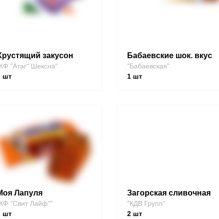
Хрустящий закусон
Бабаевские шок. вкус
КФ "Атаг" Шексна"
"Бабаевская"
2
шт
1
шт
Моя Лапуля
Загорская сливочная
КФ "Свит Лайф""
"КДВ Групп"
2
шт
2
шт