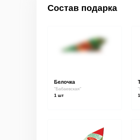
Состав подарка
Белочка
"Бабаевская"
"
1
шт