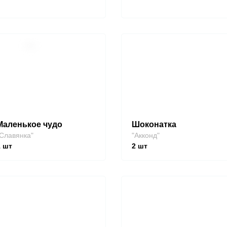
Маленькое чудо
Шоконатка
Славянка"
"Акконд"
1
шт
2
шт