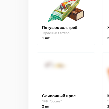
Петушок зол. греб.
"Красный Октябрь"
"
1
шт
Сливочный ирис
"КФ "Эссен""
"
2
шт