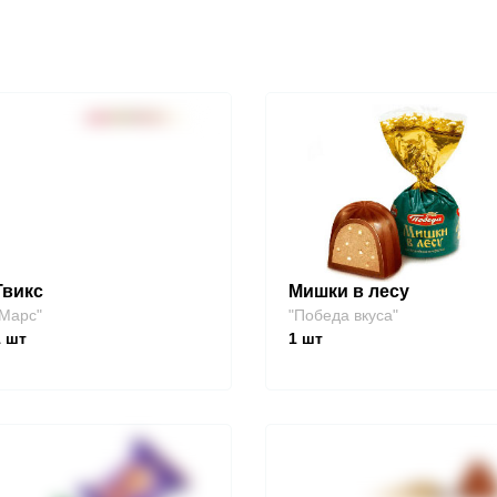
Твикс
Мишки в лесу
Марс"
"Победа вкуса"
1
шт
1
шт