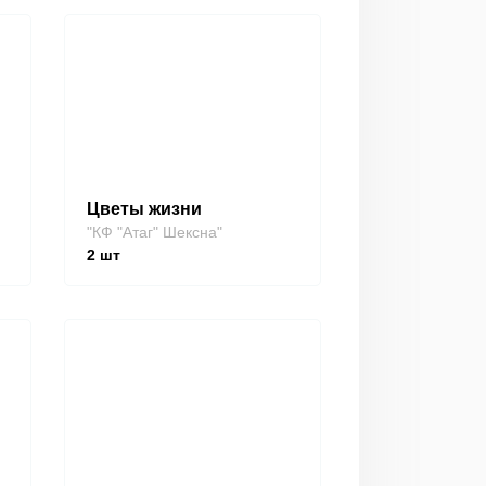
Цветы жизни
"КФ "Атаг" Шексна"
2
шт