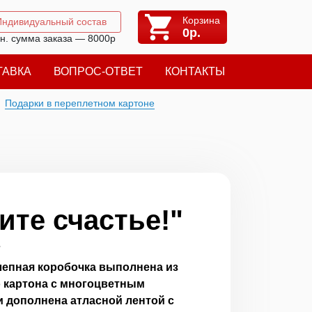
Корзина
Индивидуальный состав
0
р.
н. сумма заказа — 8000р
ТАВКА
ВОПРОС-ОТВЕТ
КОНТАКТЫ
Подарки в переплетном картоне
ите счастье!"
7
лепная коробочка выполнена из
 картона с многоцветным
и дополнена атласной лентой с