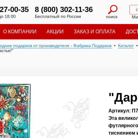
227-00-35
8 (800) 302-11-36
до 18.00
Бесплатный по России
поиск
Ми
О КОМПАНИИ
АКЦИИ
ЗАКАЗ И ОПЛАТА
ДОС
годние подарков от производителя - Фабрика Подарков
Каталог
астье!"
"Дар
Артикул: П
Эта велико
футлярного
тиснением 