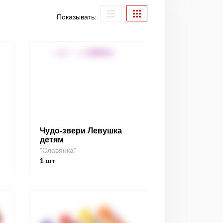
Показывать:
Чудо-звери Левушка
детям
"Славянка"
1
шт