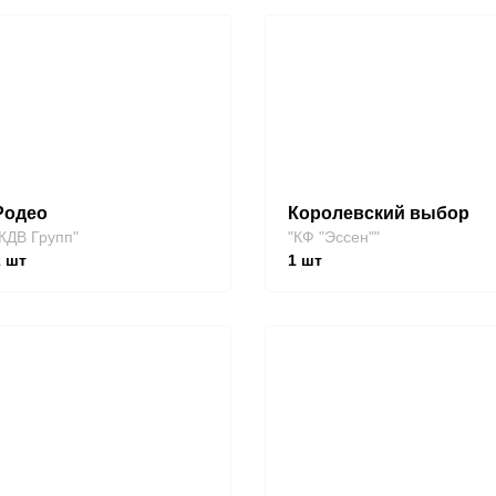
Родео
Королевский выбор
КДВ Групп"
"КФ "Эссен""
2
шт
1
шт