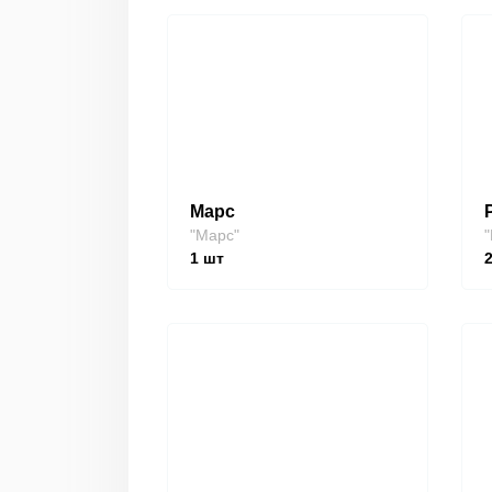
Марс
"Марс"
"
1
шт