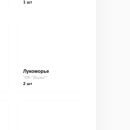
1
шт
Лукоморье
"КФ "Эссен""
2
шт