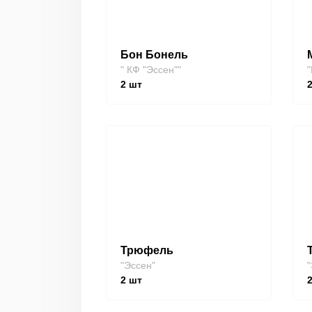
Бон Бонель
" КФ "Эссен""
"
2
шт
Трюфель
"Эссен"
"
2
шт