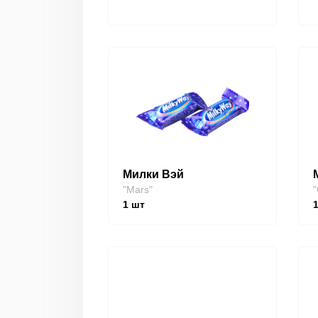
Милки Вэй
"Mars"
"
1
шт