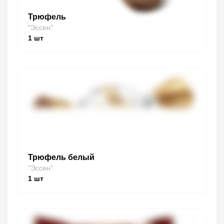
Трюфель
"Эссен"
1
шт
Трюфель белый
"Эссен"
1
шт