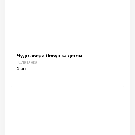
Чудо-звери Левушка детям
"Славянка"
1
шт