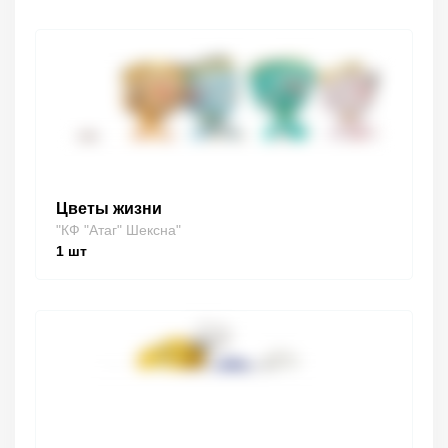
Цветы жизни
"КФ "Атаг" Шексна"
1
шт