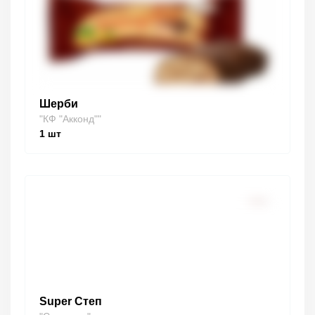
Шерби
"КФ "Акконд""
1
шт
Super Степ