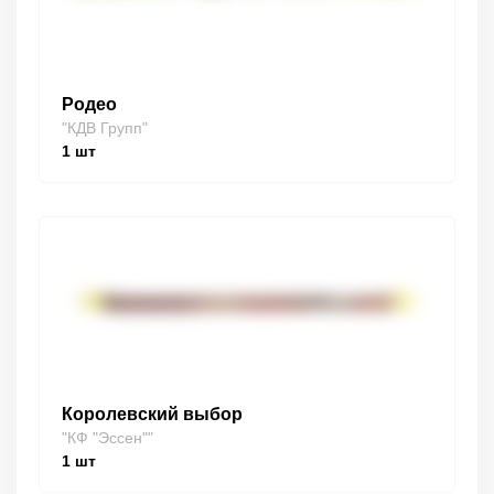
Родео
"КДВ Групп"
1
шт
Королевский выбор
"КФ "Эссен""
1
шт