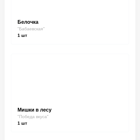
Белочка
"Бабаевская"
1
шт
Мишки в лесу
"Победа вкуса"
1
шт