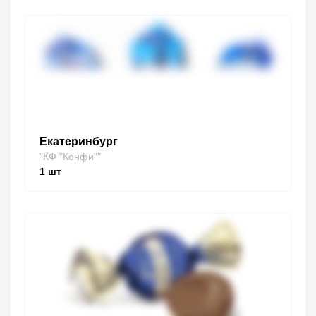
Екатеринбург
"КФ "Конфи""
1
шт