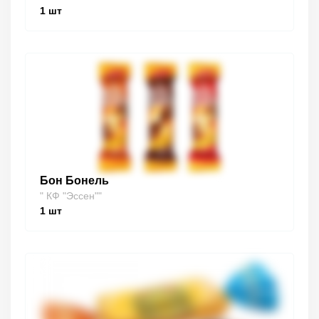
1
шт
Бон Бонель
" КФ "Эссен""
1
шт