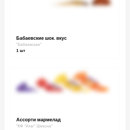
Бабаевские шок. вкус
"Бабаевская"
1
шт
Ассорти мармелад
"КФ "Атаг" Шексна"