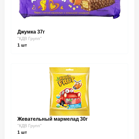
Джумка 37г
"КДВ Групп"
1
шт
Жевательный мармелад 30г
"КДВ Групп"
1
шт