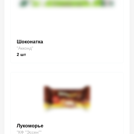
Шоконатка
"Акконд"
2
шт
Лукоморье
"КФ "Эссен""