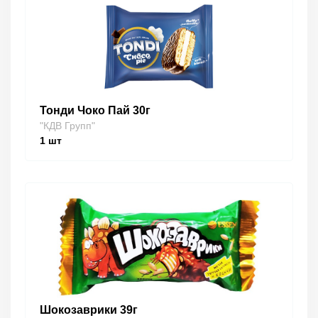
Тонди Чоко Пай 30г
"КДВ Групп"
1
шт
Шокозаврики 39г