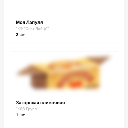
Моя Лапуля
"КФ "Свит Лайф""
2
шт
Загорская сливочная
"КДВ Групп"
1
шт