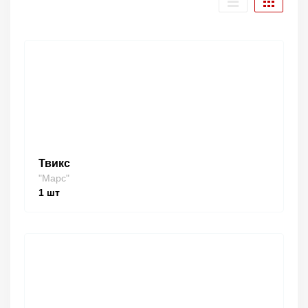
Твикс
"Марс"
1
шт