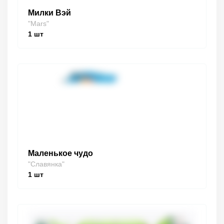
Милки Вэй
"Mars"
1
шт
Маленькое чудо
"Славянка"
1
шт