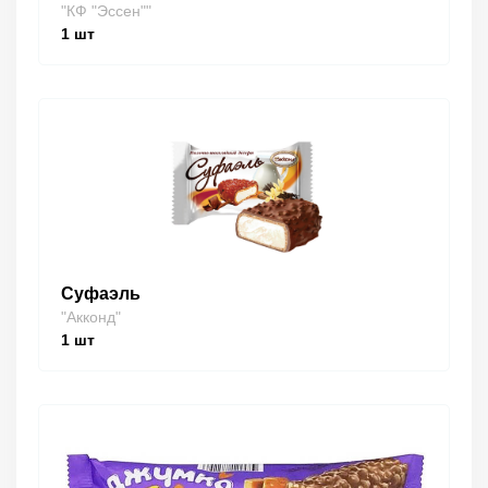
"КФ "Эссен""
1
шт
Суфаэль
"Акконд"
1
шт