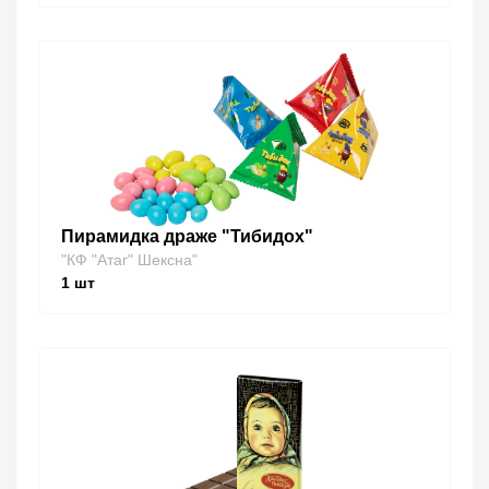
Пирамидка драже "Тибидох"
"КФ "Атаг" Шексна"
1
шт