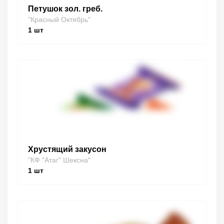
Петушок зол. греб.
"Красный Октябрь"
1
шт
Хрустящий закусон
"КФ "Атаг" Шексна"
1
шт