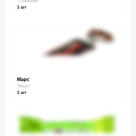
"Славянка"
1
шт
Марс
"Марс"
1
шт