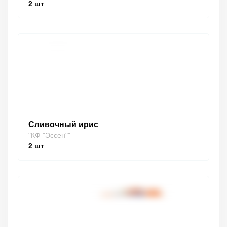
2
шт
Сливочный ирис
"КФ "Эссен""
2
шт