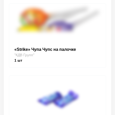
«Strike» Чупа Чупс на палочке
"КДВ Групп"
1
шт