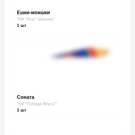
Ешки-моишки
"КФ "Атаг" Шексна"
1
шт
Соната
"КФ "Победа Вкуса""
1
шт