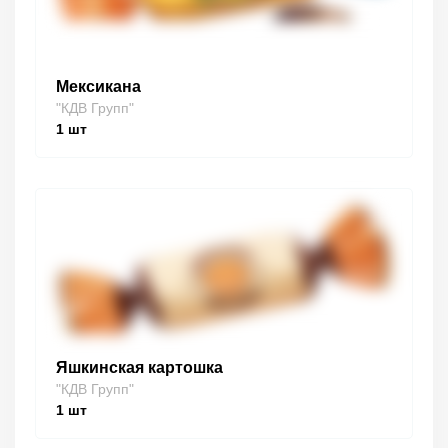
Мексикана
"КДВ Групп"
1
шт
Яшкинская картошка
"КДВ Групп"
1
шт