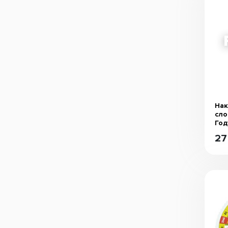
Нак
сло
Году
27