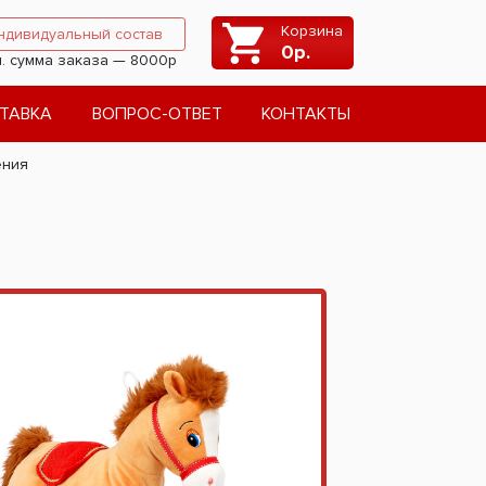
Корзина
ндивидуальный состав
0
р.
. сумма заказа — 8000р
ТАВКА
ВОПРОС-ОТВЕТ
КОНТАКТЫ
ения