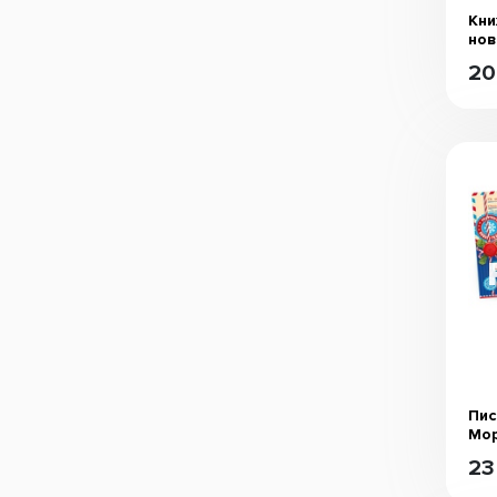
Кни
нов
20
Пис
Мо
23