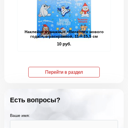
Наклейки бумажные «Веселого нового
Кн
года!», c раскраской, 11 × 15,5 см
10 руб.
Перейти в раздел
Есть вопросы?
Ваше имя: